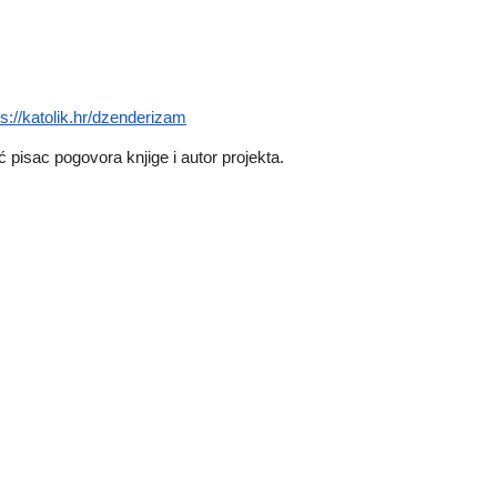
ps://katolik.hr/dzenderizam
ć pisac pogovora knjige i autor projekta.